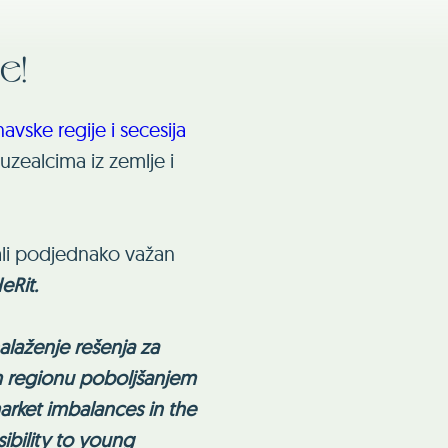
e!
vske regije i secesija
zealcima iz zemlje i
ali podjednako važan
eRit.
alaženje rešenja za
m regionu poboljšanjem
arket imbalances in the
ibility to young