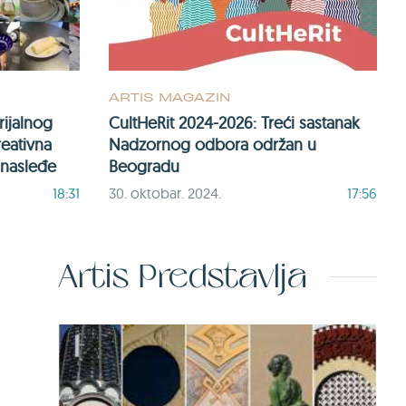
ARTIS MAGAZIN
ijalnog
CultHeRit 2024-2026: Treći sastanak
reativna
Nadzornog odbora održan u
 nasleđe
Beogradu
18:31
30. oktobar. 2024.
17:56
Artis Predstavlja