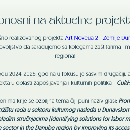
onosni na aktuelne projekt
šno realizovanog projekta
Art Noveua 2 - Zemlje Duna
ljstvo da sarađujemo sa kolegama zaštitarima i mu
regiona!
odu 2024-2026. godina u fokusu je sasvim drugačiji, 
ekta u oblasti zapošljavanja i kulturnih politika -
CultH
onima krije se ozbiljna tema čiji puni naziv glasi:
Pron
tržištu rada u sektoru kulturnog nasleđa u Dunavsko
adim stručnjacima (Identifying solutions for labor m
ge sector in the Danube region by improving its access