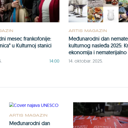
GAZIN
ARTIS MAGAZIN
i mesec frankofonije:
Međunarodni dan nemater
nica" u Kulturnoj stanici
kulturnog nasleđa 2025: K
ekonomija i nematerijalno
6.
14:00
14. oktobar. 2025.
ARTIS MAGAZIN
Međunarodni dan