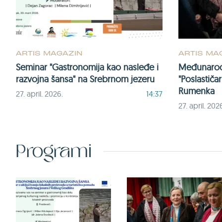
ARTIS MAGAZIN
ARTIS MA
Seminar "Gastronomija kao nasleđe i
Međunarodn
razvojna šansa" na Srebrnom jezeru
"Poslastičar
Rumenka
27. april. 2026.
14:37
27. april. 202
Programi