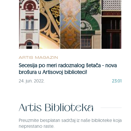
ARTIS MAGAZIN
Secesija po meri radoznalog šetača - nova
brošura u Artisovoj biblioteci!
24. jun. 2022.
23:01
Artis Biblioteka
Preuzmite besplatan sadržaj iz naše biblioteke koja
neprestano raste.