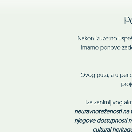
P
Nakon izuzetno uspe
imamo ponovo zadovo
Ovog puta, a u peri
proj
Iza zanimljivog akr
neuravnoteženosti na 
njegove dostupnosti ml
cultural herita